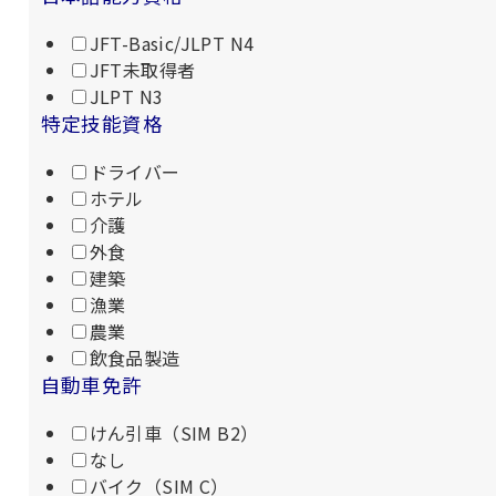
JFT-Basic/JLPT N4
JFT未取得者
JLPT N3
特定技能資格
ドライバー
ホテル
介護
外食
建築
漁業
農業
飲食品製造
自動車免許
けん引車（SIM B2）
なし
バイク（SIM C）