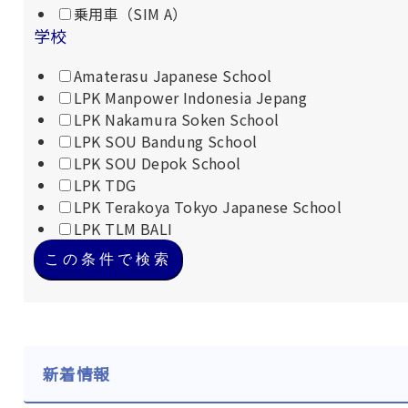
乗用車（SIM A）
学校
Amaterasu Japanese School
LPK Manpower Indonesia Jepang
LPK Nakamura Soken School
LPK SOU Bandung School
LPK SOU Depok School
LPK TDG
LPK Terakoya Tokyo Japanese School
LPK TLM BALI
この条件で検索
新着情報