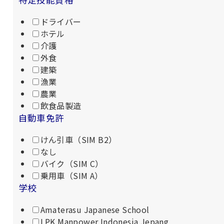
ドライバー
ホテル
介護
外食
建築
漁業
農業
飲食品製造
自動車免許
けん引車（SIM B2）
なし
バイク（SIM C）
乗用車（SIM A）
学校
Amaterasu Japanese School
LPK Manpower Indonesia Jepang