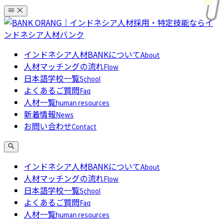
コ
ン
テ
ン
インドネシア人材BANKについて
About
ツ
人材マッチングの流れ
Flow
へ
日本語学校一覧
School
ス
よくあるご質問
Faq
キ
人材一覧
human resources
ッ
新着情報
News
プ
お問い合わせ
Contact
インドネシア人材BANKについて
About
人材マッチングの流れ
Flow
日本語学校一覧
School
よくあるご質問
Faq
人材一覧
human resources