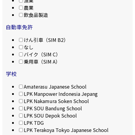
漁業
農業
飲食品製造
自動車免許
けん引車（SIM B2）
なし
バイク（SIM C）
乗用車（SIM A）
学校
Amaterasu Japanese School
LPK Manpower Indonesia Jepang
LPK Nakamura Soken School
LPK SOU Bandung School
LPK SOU Depok School
LPK TDG
LPK Terakoya Tokyo Japanese School