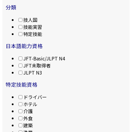
分類
技人国
技能実習
特定技能
日本語能力資格
JFT-Basic/JLPT N4
JFT未取得者
JLPT N3
特定技能資格
ドライバー
ホテル
介護
外食
建築