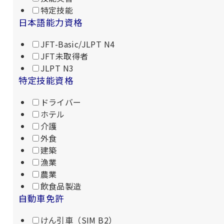
特定技能
日本語能力資格
JFT-Basic/JLPT N4
JFT未取得者
JLPT N3
特定技能資格
ドライバー
ホテル
介護
外食
建築
漁業
農業
飲食品製造
自動車免許
けん引車（SIM B2）