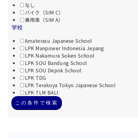
なし
バイク（SIM C）
乗用車（SIM A）
学校
Amaterasu Japanese School
LPK Manpower Indonesia Jepang
LPK Nakamura Soken School
LPK SOU Bandung School
LPK SOU Depok School
LPK TDG
LPK Terakoya Tokyo Japanese School
LPK TLM BALI
この条件で検索