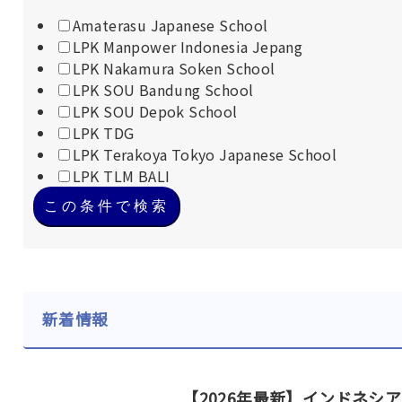
Amaterasu Japanese School
LPK Manpower Indonesia Jepang
LPK Nakamura Soken School
LPK SOU Bandung School
LPK SOU Depok School
LPK TDG
LPK Terakoya Tokyo Japanese School
LPK TLM BALI
この条件で検索
新着情報
【2026年最新】インドネシ