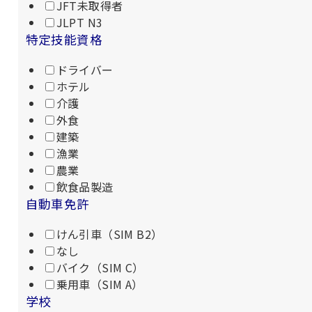
JFT未取得者
JLPT N3
特定技能資格
ドライバー
ホテル
介護
外食
建築
漁業
農業
飲食品製造
自動車免許
けん引車（SIM B2）
なし
バイク（SIM C）
乗用車（SIM A）
学校