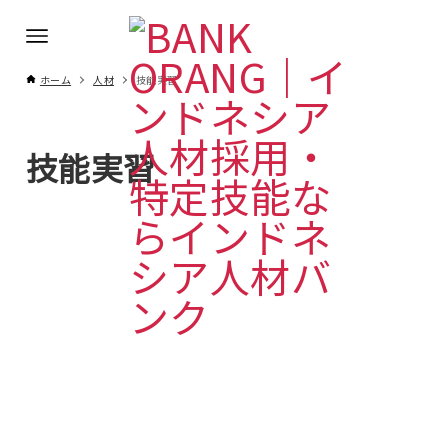
ホーム
人材
技能実習
技能実習