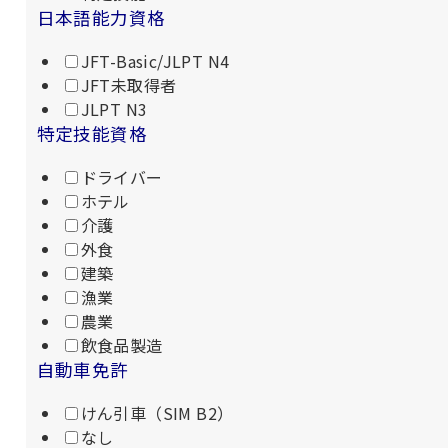
日本語能力資格
JFT-Basic/JLPT N4
JFT未取得者
JLPT N3
特定技能資格
ドライバー
ホテル
介護
外食
建築
漁業
農業
飲食品製造
自動車免許
けん引車（SIM B2）
なし