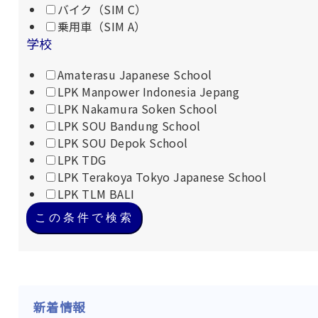
バイク（SIM C）
乗用車（SIM A）
学校
Amaterasu Japanese School
LPK Manpower Indonesia Jepang
LPK Nakamura Soken School
LPK SOU Bandung School
LPK SOU Depok School
LPK TDG
LPK Terakoya Tokyo Japanese School
LPK TLM BALI
この条件で検索
新着情報