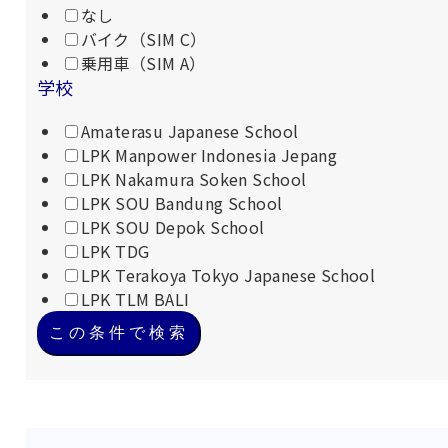
なし
バイク（SIM C）
乗用車（SIM A）
学校
Amaterasu Japanese School
LPK Manpower Indonesia Jepang
LPK Nakamura Soken School
LPK SOU Bandung School
LPK SOU Depok School
LPK TDG
LPK Terakoya Tokyo Japanese School
LPK TLM BALI
この条件で検索