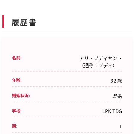
履歴書
名前:
アリ・ブディヤント
（通称：ブディ）
年齢:
32 歳
婚姻状況:
既婚
学校:
LPK TDG
期:
1