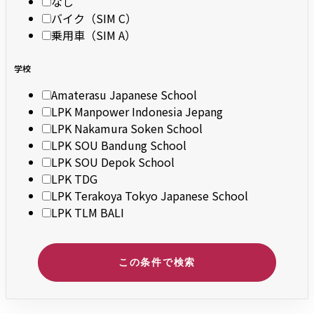
なし
バイク（SIM C）
乗用車（SIM A）
学校
Amaterasu Japanese School
LPK Manpower Indonesia Jepang
LPK Nakamura Soken School
LPK SOU Bandung School
LPK SOU Depok School
LPK TDG
LPK Terakoya Tokyo Japanese School
LPK TLM BALI
この条件で検索