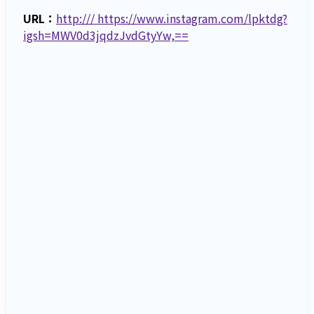
URL：
http:/// https://www.instagram.com/lpktdg?
igsh=MWV0d3jqdzJvdGtyYw,==