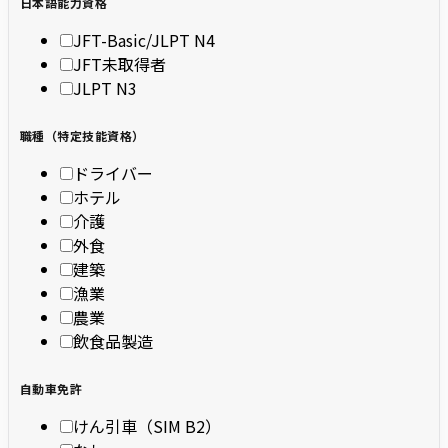
日本語能力資格
JFT-Basic/JLPT N4
JFT未取得者
JLPT N3
職種（特定技能資格）
ドライバー
ホテル
介護
外食
建築
漁業
農業
飲食品製造
自動車免許
けん引車（SIM B2）