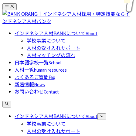
コ
ン
テ
ン
インドネシア人材BANKについて
About
ツ
学校事業について
へ
人材の受け入れサポート
ス
人材マッチングの流れ
キ
日本語学校一覧
School
ッ
人材一覧
human resources
プ
よくあるご質問
Faq
新着情報
News
お問い合わせ
Contact
インドネシア人材BANKについて
About
学校事業について
人材の受け入れサポート