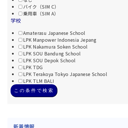
バイク（SIM C）
乗用車（SIM A）
学校
Amaterasu Japanese School
LPK Manpower Indonesia Jepang
LPK Nakamura Soken School
LPK SOU Bandung School
LPK SOU Depok School
LPK TDG
LPK Terakoya Tokyo Japanese School
LPK TLM BALI
この条件で検索
新着情報