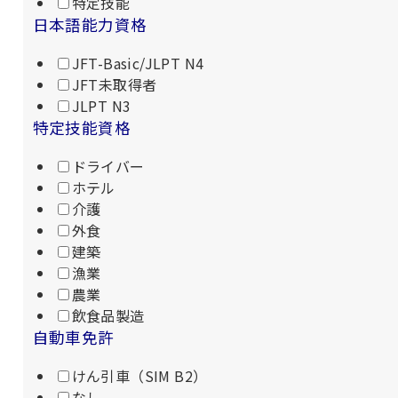
特定技能
日本語能力資格
JFT-Basic/JLPT N4
JFT未取得者
JLPT N3
特定技能資格
ドライバー
ホテル
介護
外食
建築
漁業
農業
飲食品製造
自動車免許
けん引車（SIM B2）
なし