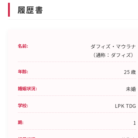
履歴書
名前:
ダフィズ・マウラナ
（通称：ダフィズ）
年齢:
25 歳
婚姻状況:
未婚
学校:
LPK TDG
期:
1