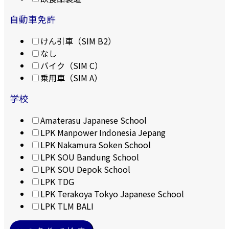
自動車免許
けん引車（SIM B2）
なし
バイク（SIM C）
乗用車（SIM A）
学校
Amaterasu Japanese School
LPK Manpower Indonesia Jepang
LPK Nakamura Soken School
LPK SOU Bandung School
LPK SOU Depok School
LPK TDG
LPK Terakoya Tokyo Japanese School
LPK TLM BALI