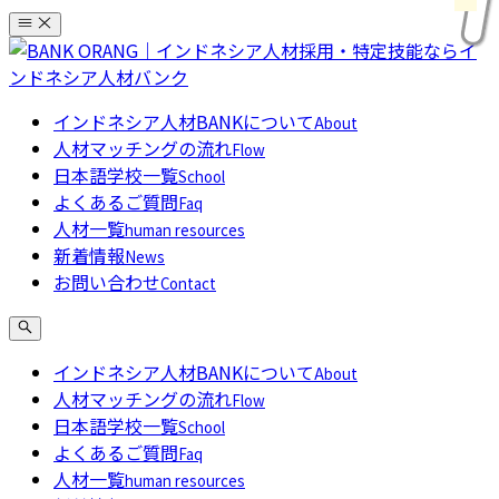
コ
ン
テ
ン
インドネシア人材BANKについて
About
ツ
人材マッチングの流れ
Flow
へ
日本語学校一覧
School
ス
よくあるご質問
Faq
キ
人材一覧
human resources
ッ
新着情報
News
プ
お問い合わせ
Contact
インドネシア人材BANKについて
About
人材マッチングの流れ
Flow
日本語学校一覧
School
よくあるご質問
Faq
人材一覧
human resources