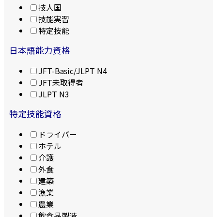
技人国
技能実習
特定技能
日本語能力資格
JFT-Basic/JLPT N4
JFT未取得者
JLPT N3
特定技能資格
ドライバー
ホテル
介護
外食
建築
漁業
農業
飲食品製造