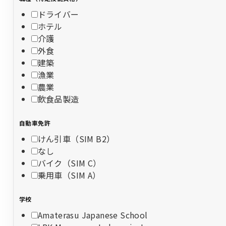
ドライバー
ホテル
介護
外食
建築
漁業
農業
飲食品製造
自動車免許
けん引車（SIM B2）
なし
バイク（SIM C）
乗用車（SIM A）
学校
Amaterasu Japanese School