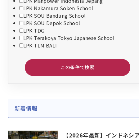
LPK Manpower Indonesia Jepang
LPK Nakamura Soken School
LPK SOU Bandung School
LPK SOU Depok School
LPK TDG
LPK Terakoya Tokyo Japanese School
LPK TLM BALI
この条件で検索
新着情報
【2026年最新】インドネシ