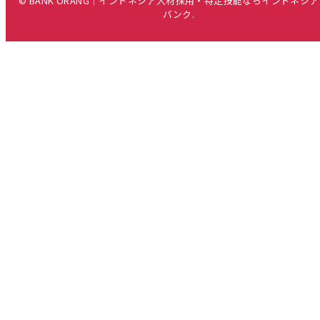
© BANK ORANG｜インドネシア人材採用・特定技能ならインドネシ
バンク.