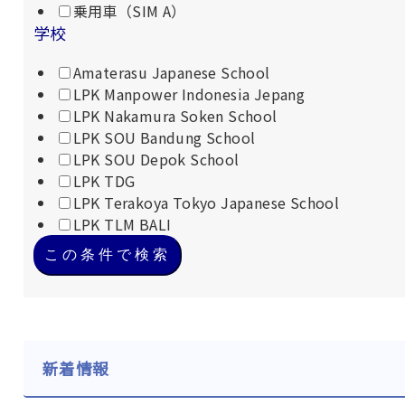
乗用車（SIM A）
学校
Amaterasu Japanese School
LPK Manpower Indonesia Jepang
LPK Nakamura Soken School
LPK SOU Bandung School
LPK SOU Depok School
LPK TDG
LPK Terakoya Tokyo Japanese School
LPK TLM BALI
この条件で検索
新着情報