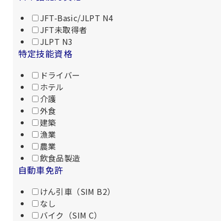
JFT-Basic/JLPT N4
JFT未取得者
JLPT N3
特定技能資格
ドライバー
ホテル
介護
外食
建築
漁業
農業
飲食品製造
自動車免許
けん引車（SIM B2）
なし
バイク（SIM C）