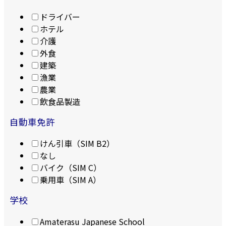
ドライバー
ホテル
介護
外食
建築
漁業
農業
飲食品製造
自動車免許
けん引車（SIM B2）
なし
バイク（SIM C）
乗用車（SIM A）
学校
Amaterasu Japanese School