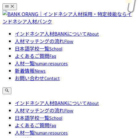
コ
ン
テ
ン
インドネシア人材BANKについて
About
ツ
人材マッチングの流れ
Flow
へ
日本語学校一覧
School
ス
よくあるご質問
Faq
キ
人材一覧
human resources
ッ
新着情報
News
プ
お問い合わせ
Contact
インドネシア人材BANKについて
About
人材マッチングの流れ
Flow
日本語学校一覧
School
よくあるご質問
Faq
人材一覧
human resources