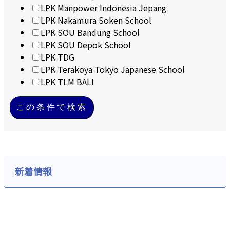
LPK Manpower Indonesia Jepang
LPK Nakamura Soken School
LPK SOU Bandung School
LPK SOU Depok School
LPK TDG
LPK Terakoya Tokyo Japanese School
LPK TLM BALI
この条件で検索
新着情報