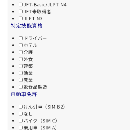
JFT-Basic/JLPT N4
JFT未取得者
JLPT N3
特定技能資格
ドライバー
ホテル
介護
外食
建築
漁業
農業
飲食品製造
自動車免許
けん引車（SIM B2）
なし
バイク（SIM C）
乗用車（SIM A）