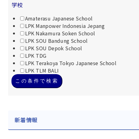
学校
Amaterasu Japanese School
LPK Manpower Indonesia Jepang
LPK Nakamura Soken School
LPK SOU Bandung School
LPK SOU Depok School
LPK TDG
LPK Terakoya Tokyo Japanese School
LPK TLM BALI
この条件で検索
新着情報