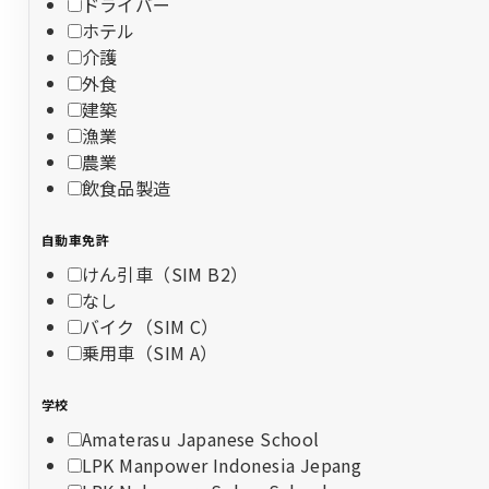
ドライバー
ホテル
介護
外食
建築
漁業
農業
飲食品製造
自動車免許
けん引車（SIM B2）
なし
バイク（SIM C）
乗用車（SIM A）
学校
Amaterasu Japanese School
LPK Manpower Indonesia Jepang