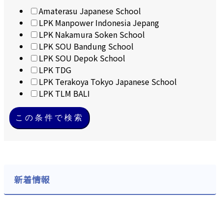
Amaterasu Japanese School
LPK Manpower Indonesia Jepang
LPK Nakamura Soken School
LPK SOU Bandung School
LPK SOU Depok School
LPK TDG
LPK Terakoya Tokyo Japanese School
LPK TLM BALI
この条件で検索
新着情報