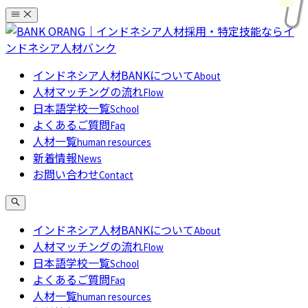
コ
ン
テ
ン
インドネシア人材BANKについて
About
ツ
人材マッチングの流れ
Flow
へ
日本語学校一覧
School
ス
よくあるご質問
Faq
キ
人材一覧
human resources
ッ
新着情報
News
プ
お問い合わせ
Contact
インドネシア人材BANKについて
About
人材マッチングの流れ
Flow
日本語学校一覧
School
よくあるご質問
Faq
人材一覧
human resources