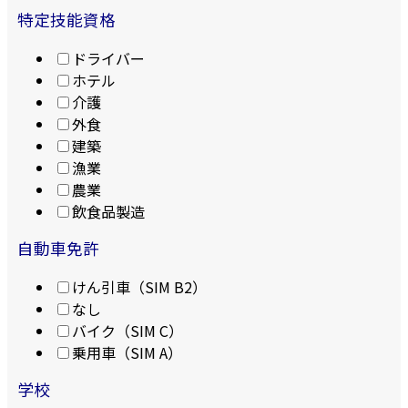
特定技能資格
ドライバー
ホテル
介護
外食
建築
漁業
農業
飲食品製造
自動車免許
けん引車（SIM B2）
なし
バイク（SIM C）
乗用車（SIM A）
学校