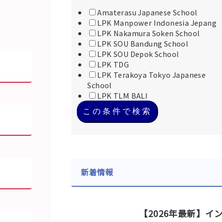
Amaterasu Japanese School
LPK Manpower Indonesia Jepang
LPK Nakamura Soken School
LPK SOU Bandung School
LPK SOU Depok School
LPK TDG
LPK Terakoya Tokyo Japanese
School
LPK TLM BALI
この条件で検索
新着情報
【2026年最新】イ