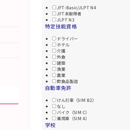
JFT-Basic/JLPT N4
JFT未取得者
JLPT N3
特定技能資格
ドライバー
ホテル
介護
外食
建築
漁業
農業
飲食品製造
自動車免許
けん引車（SIM B2）
なし
バイク（SIM C）
乗用車（SIM A）
学校