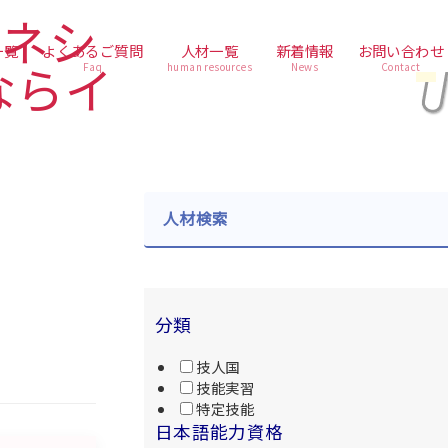
一覧
よくあるご質問
人材一覧
新着情報
お問い合わせ
Faq
human resources
News
Contact
人材検索
分類
技人国
技能実習
特定技能
日本語能力資格