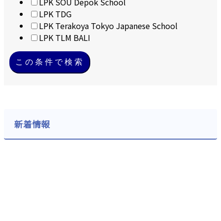
LPK SOU Depok School
LPK TDG
LPK Terakoya Tokyo Japanese School
LPK TLM BALI
この条件で検索
新着情報