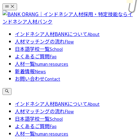
コ
ン
テ
ン
インドネシア人材BANKについて
About
ツ
人材マッチングの流れ
Flow
へ
日本語学校一覧
School
ス
よくあるご質問
Faq
キ
人材一覧
human resources
ッ
新着情報
News
プ
お問い合わせ
Contact
インドネシア人材BANKについて
About
人材マッチングの流れ
Flow
日本語学校一覧
School
よくあるご質問
Faq
人材一覧
human resources