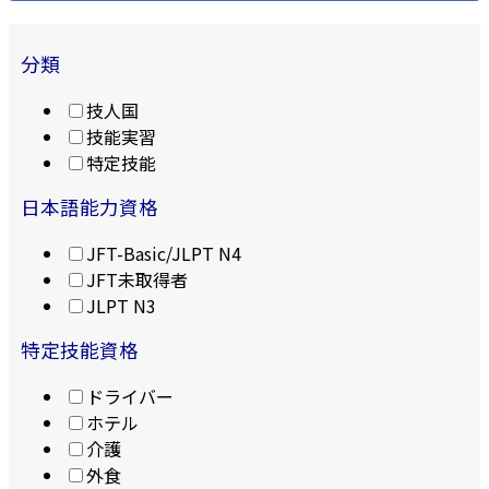
分類
技人国
技能実習
特定技能
日本語能力資格
JFT-Basic/JLPT N4
JFT未取得者
JLPT N3
特定技能資格
ドライバー
ホテル
介護
外食