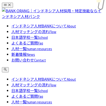
コ
ン
テ
ン
インドネシア人材BANKについて
About
ツ
人材マッチングの流れ
Flow
へ
日本語学校一覧
School
ス
よくあるご質問
Faq
キ
人材一覧
human resources
ッ
新着情報
News
プ
お問い合わせ
Contact
インドネシア人材BANKについて
About
人材マッチングの流れ
Flow
日本語学校一覧
School
よくあるご質問
Faq
人材一覧
human resources