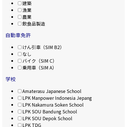
建築
漁業
農業
飲食品製造
自動車免許
けん引車（SIM B2）
なし
バイク（SIM C）
乗用車（SIM A）
学校
Amaterasu Japanese School
LPK Manpower Indonesia Jepang
LPK Nakamura Soken School
LPK SOU Bandung School
LPK SOU Depok School
LPK TDG