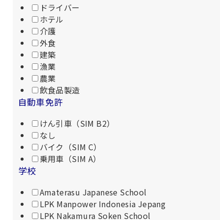
ドライバー
ホテル
介護
外食
建築
漁業
農業
飲食品製造
自動車免許
けん引車（SIM B2）
なし
バイク（SIM C）
乗用車（SIM A）
学校
Amaterasu Japanese School
LPK Manpower Indonesia Jepang
LPK Nakamura Soken School