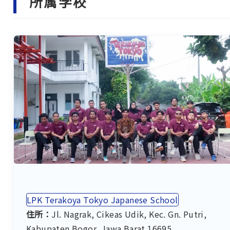
所属学校
LPK Terakoya Tokyo Japanese School
住所：
Jl. Nagrak, Cikeas Udik, Kec. Gn. Putri,
Kabupaten Bogor, Jawa Barat 16695