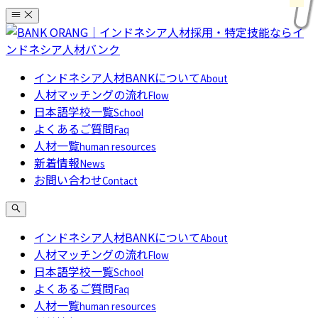
コ
ン
テ
ン
インドネシア人材BANKについて
About
ツ
人材マッチングの流れ
Flow
へ
日本語学校一覧
School
ス
よくあるご質問
Faq
キ
人材一覧
human resources
ッ
新着情報
News
プ
お問い合わせ
Contact
インドネシア人材BANKについて
About
人材マッチングの流れ
Flow
日本語学校一覧
School
よくあるご質問
Faq
人材一覧
human resources