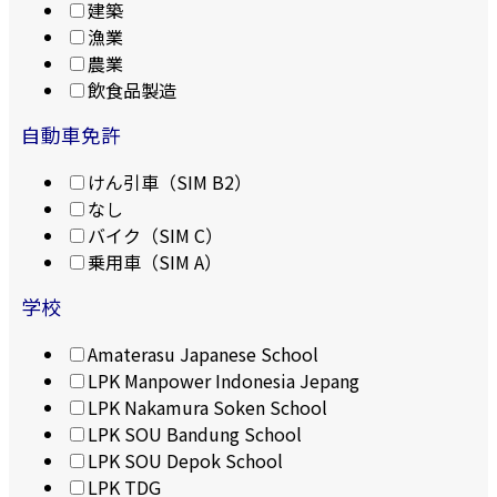
建築
漁業
農業
飲食品製造
自動車免許
けん引車（SIM B2）
なし
バイク（SIM C）
乗用車（SIM A）
学校
Amaterasu Japanese School
LPK Manpower Indonesia Jepang
LPK Nakamura Soken School
LPK SOU Bandung School
LPK SOU Depok School
LPK TDG