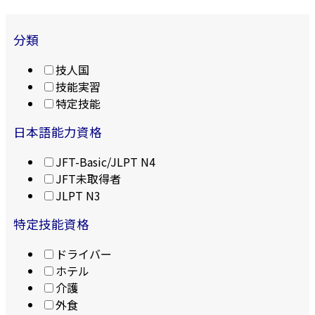
分類
技人国
技能実習
特定技能
日本語能力資格
JFT-Basic/JLPT N4
JFT未取得者
JLPT N3
特定技能資格
ドライバー
ホテル
介護
外食