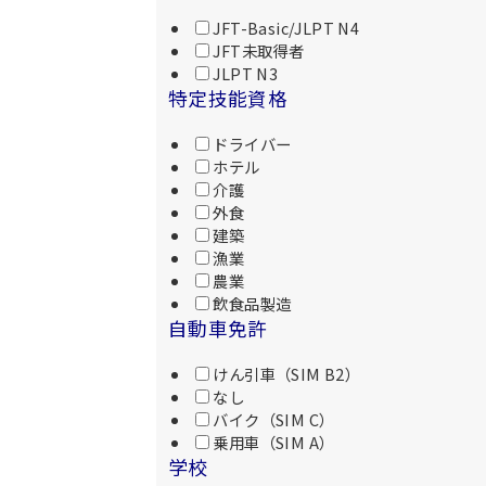
JFT-Basic/JLPT N4
JFT未取得者
JLPT N3
特定技能資格
ドライバー
ホテル
介護
外食
建築
漁業
農業
飲食品製造
自動車免許
けん引車（SIM B2）
なし
バイク（SIM C）
乗用車（SIM A）
学校