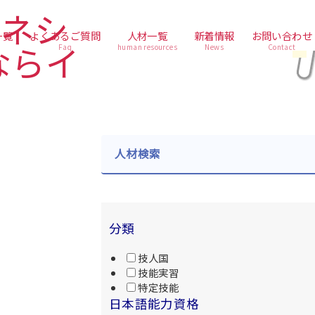
一覧
よくあるご質問
人材一覧
新着情報
お問い合わせ
Faq
human resources
News
Contact
人材検索
分類
技人国
技能実習
特定技能
日本語能力資格