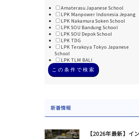
Amaterasu Japanese School
LPK Manpower Indonesia Jepang
LPK Nakamura Soken School
LPK SOU Bandung School
LPK SOU Depok School
LPK TDG
LPK Terakoya Tokyo Japanese
School
LPK TLM BALI
この条件で検索
新着情報
【2026年最新】イ