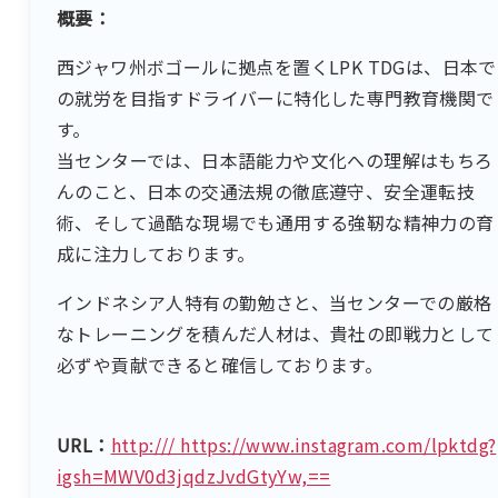
概要：
西ジャワ州ボゴールに拠点を置くLPK TDGは、日本で
の就労を目指すドライバーに特化した専門教育機関で
す。
当センターでは、日本語能力や文化への理解はもちろ
んのこと、日本の交通法規の徹底遵守、安全運転技
術、そして過酷な現場でも通用する強靭な精神力の育
成に注力しております。
インドネシア人特有の勤勉さと、当センターでの厳格
なトレーニングを積んだ人材は、貴社の即戦力として
必ずや貢献できると確信しております。
URL：
http:/// https://www.instagram.com/lpktdg?
igsh=MWV0d3jqdzJvdGtyYw,==