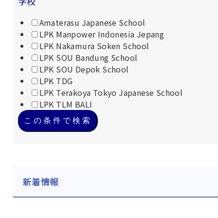
学校
Amaterasu Japanese School
LPK Manpower Indonesia Jepang
LPK Nakamura Soken School
LPK SOU Bandung School
LPK SOU Depok School
LPK TDG
LPK Terakoya Tokyo Japanese School
LPK TLM BALI
この条件で検索
新着情報