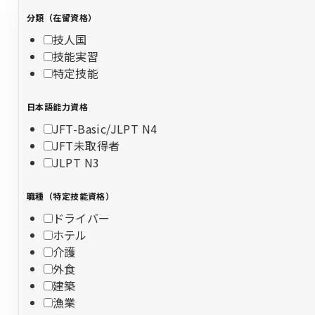
分類（在留資格）
技人国
技能実習
特定技能
日本語能力資格
JFT-Basic/JLPT N4
JFT未取得者
JLPT N3
職種（特定技能資格）
ドライバー
ホテル
介護
外食
建築
漁業