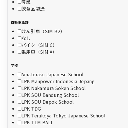
農業
飲食品製造
自動車免許
けん引車（SIM B2）
なし
バイク（SIM C）
乗用車（SIM A）
学校
Amaterasu Japanese School
LPK Manpower Indonesia Jepang
LPK Nakamura Soken School
LPK SOU Bandung School
LPK SOU Depok School
LPK TDG
LPK Terakoya Tokyo Japanese School
LPK TLM BALI