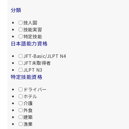
分類
技人国
技能実習
特定技能
日本語能力資格
JFT-Basic/JLPT N4
JFT未取得者
JLPT N3
特定技能資格
ドライバー
ホテル
介護
外食
建築
漁業