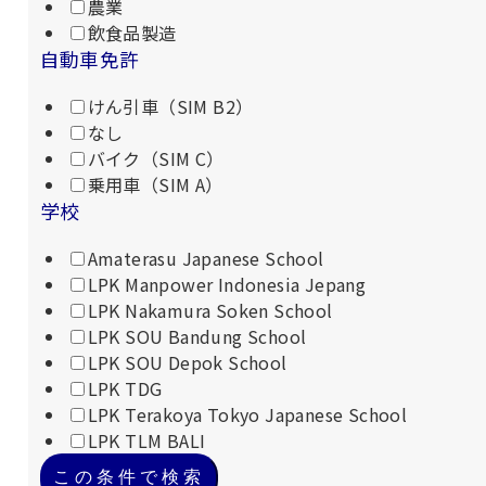
農業
飲食品製造
自動車免許
けん引車（SIM B2）
なし
バイク（SIM C）
乗用車（SIM A）
学校
Amaterasu Japanese School
LPK Manpower Indonesia Jepang
LPK Nakamura Soken School
LPK SOU Bandung School
LPK SOU Depok School
LPK TDG
LPK Terakoya Tokyo Japanese School
LPK TLM BALI
この条件で検索