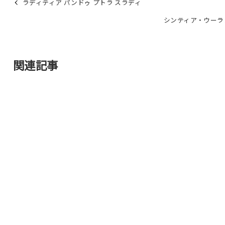
ラディティア パンドゥ プトラ スラディ
シンティア・ウーラ
関連記事