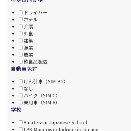
ドライバー
ホテル
介護
外食
建築
漁業
農業
飲食品製造
自動車免許
けん引車（SIM B2）
なし
バイク（SIM C）
乗用車（SIM A）
学校
Amaterasu Japanese School
LPK Manpower Indonesia Jepang