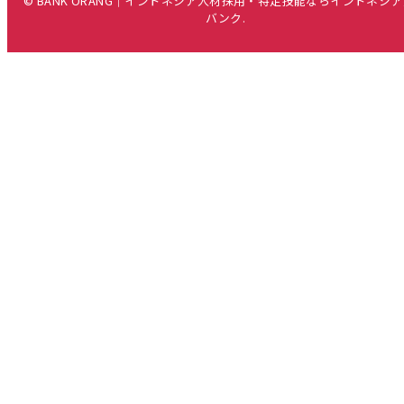
© BANK ORANG｜インドネシア人材採用・特定技能ならインドネシ
バンク.