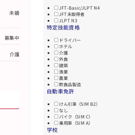
JFT-Basic/JLPT N4
未婚
JFT未取得者
JLPT N3
特定技能資格
募集中
ドライバー
ホテル
介護
介護
外食
建築
漁業
農業
飲食品製造
自動車免許
けん引車（SIM B2）
なし
バイク（SIM C）
乗用車（SIM A）
学校