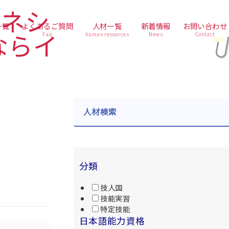
一覧
よくあるご質問
人材一覧
新着情報
お問い合わせ
Faq
human resources
News
Contact
人材検索
分類
技人国
技能実習
特定技能
日本語能力資格