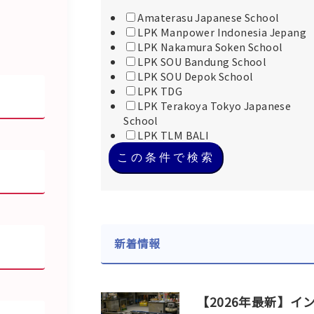
Amaterasu Japanese School
LPK Manpower Indonesia Jepang
LPK Nakamura Soken School
LPK SOU Bandung School
LPK SOU Depok School
LPK TDG
LPK Terakoya Tokyo Japanese
School
LPK TLM BALI
この条件で検索
新着情報
【2026年最新】イ