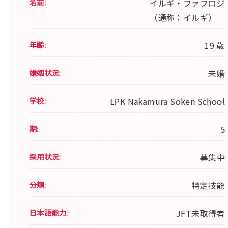
名前:
イルギ・ファフロジ
（通称：イルギ）
年齢:
19 歳
婚姻状況:
未婚
学校:
LPK Nakamura Soken School
期:
5
採用状況:
募集中
分類:
特定技能
日本語能力:
JFT未取得者