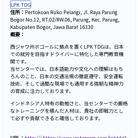
LPK TDG
住所：
Pertokoan Ruko Pelangi, Jl. Raya Parung
Bogor No.12, RT.02/RW.06, Parung, Kec. Parung,
Kabupaten Bogor, Jawa Barat 16330
概要：
西ジャワ州ボゴールに拠点を置くLPK TDGは、日本
での就労を目指すドライバーに特化した専門教育機
関です。
当センターでは、日本語能力や文化への理解はもち
ろんのこと、日本の交通法規の徹底遵守、安全運転
技術、そして過酷な現場でも通用する強靭な精神力
の育成に注力しております。
インドネシア人特有の勤勉さと、当センターでの厳格
なトレーニングを積んだ人材は、貴社の即戦力とし
て必ずや貢献できると確信しております。
URL：
http:/// https://www.instagram.com/lpktdg?