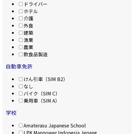
ドライバー
ホテル
介護
外食
建築
漁業
農業
飲食品製造
自動車免許
けん引車（SIM B2）
なし
バイク（SIM C）
乗用車（SIM A）
学校
Amaterasu Japanese School
LPK Manpower Indonesia Jepang