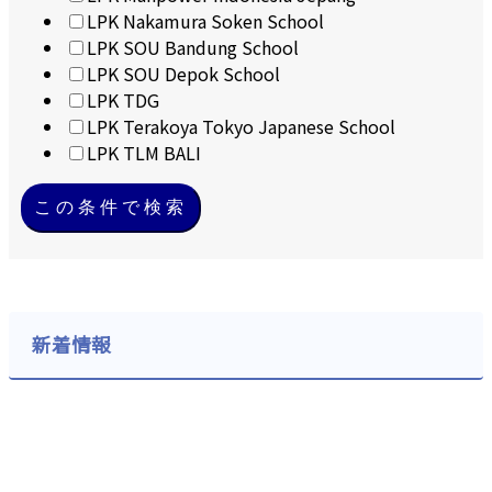
LPK Nakamura Soken School
LPK SOU Bandung School
LPK SOU Depok School
LPK TDG
LPK Terakoya Tokyo Japanese School
LPK TLM BALI
この条件で検索
新着情報