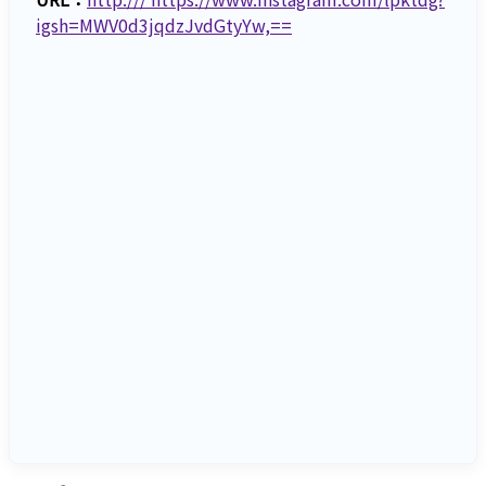
igsh=MWV0d3jqdzJvdGtyYw,==