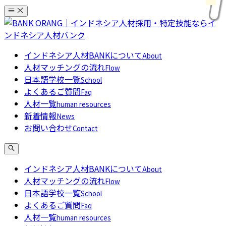
コ
ン
テ
ン
インドネシア人材BANKについて
About
ツ
人材マッチングの流れ
Flow
へ
日本語学校一覧
School
ス
よくあるご質問
Faq
キ
人材一覧
human resources
ッ
新着情報
News
プ
お問い合わせ
Contact
インドネシア人材BANKについて
About
人材マッチングの流れ
Flow
日本語学校一覧
School
よくあるご質問
Faq
人材一覧
human resources