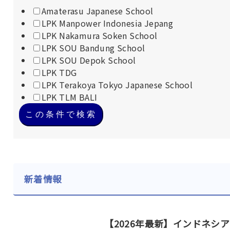
Amaterasu Japanese School
LPK Manpower Indonesia Jepang
LPK Nakamura Soken School
LPK SOU Bandung School
LPK SOU Depok School
LPK TDG
LPK Terakoya Tokyo Japanese School
LPK TLM BALI
この条件で検索
新着情報
【2026年最新】インドネシ