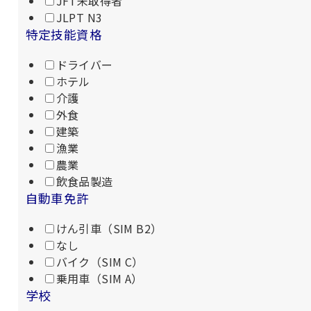
JFT未取得者
JLPT N3
特定技能資格
ドライバー
ホテル
介護
外食
建築
漁業
農業
飲食品製造
自動車免許
けん引車（SIM B2）
なし
バイク（SIM C）
乗用車（SIM A）
学校