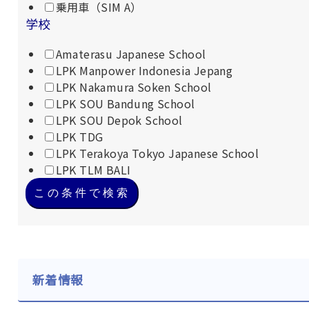
乗用車（SIM A）
学校
Amaterasu Japanese School
LPK Manpower Indonesia Jepang
LPK Nakamura Soken School
LPK SOU Bandung School
LPK SOU Depok School
LPK TDG
LPK Terakoya Tokyo Japanese School
LPK TLM BALI
この条件で検索
新着情報