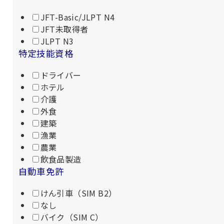
JFT-Basic/JLPT N4
JFT未取得者
JLPT N3
特定技能資格
ドライバー
ホテル
介護
外食
建築
漁業
農業
飲食品製造
自動車免許
けん引車（SIM B2）
なし
バイク（SIM C）