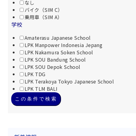
なし
バイク（SIM C）
乗用車（SIM A）
学校
Amaterasu Japanese School
LPK Manpower Indonesia Jepang
LPK Nakamura Soken School
LPK SOU Bandung School
LPK SOU Depok School
LPK TDG
LPK Terakoya Tokyo Japanese School
LPK TLM BALI
この条件で検索