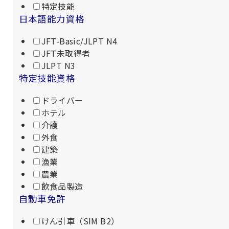
特定技能
日本語能力資格
JFT-Basic/JLPT N4
JFT未取得者
JLPT N3
特定技能資格
ドライバー
ホテル
介護
外食
建築
漁業
農業
飲食品製造
自動車免許
けん引車（SIM B2）