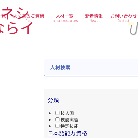
一覧
よくあるご質問
人材一覧
新着情報
お問い合わせ
Faq
human resources
News
Contact
人材検索
分類
技人国
技能実習
特定技能
日本語能力資格