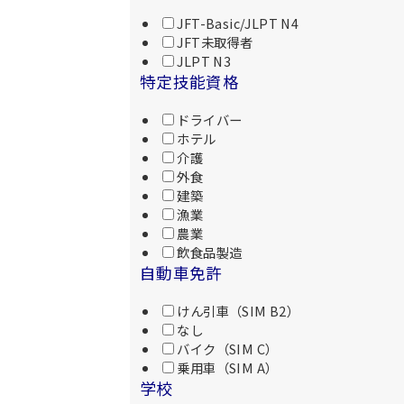
JFT-Basic/JLPT N4
JFT未取得者
JLPT N3
特定技能資格
ドライバー
ホテル
介護
外食
建築
漁業
農業
飲食品製造
自動車免許
けん引車（SIM B2）
なし
バイク（SIM C）
乗用車（SIM A）
学校