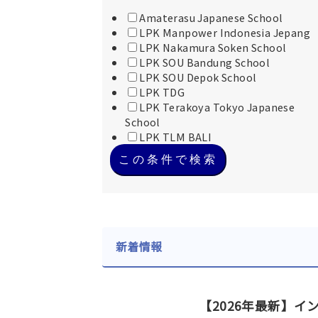
Amaterasu Japanese School
LPK Manpower Indonesia Jepang
LPK Nakamura Soken School
LPK SOU Bandung School
LPK SOU Depok School
LPK TDG
LPK Terakoya Tokyo Japanese
School
LPK TLM BALI
この条件で検索
新着情報
【2026年最新】イ