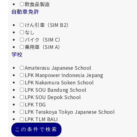
飲食品製造
自動車免許
けん引車（SIM B2）
なし
バイク（SIM C）
乗用車（SIM A）
学校
Amaterasu Japanese School
LPK Manpower Indonesia Jepang
LPK Nakamura Soken School
LPK SOU Bandung School
LPK SOU Depok School
LPK TDG
LPK Terakoya Tokyo Japanese School
LPK TLM BALI
この条件で検索