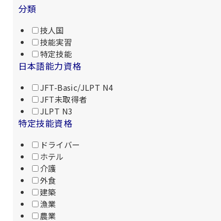
分類
技人国
技能実習
特定技能
日本語能力資格
JFT-Basic/JLPT N4
JFT未取得者
JLPT N3
特定技能資格
ドライバー
ホテル
介護
外食
建築
漁業
農業