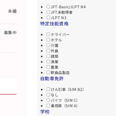
JFT-Basic/JLPT N4
未婚
JFT未取得者
JLPT N3
特定技能資格
募集中
ドライバー
ホテル
介護
外食
建築
漁業
農業
飲食品製造
自動車免許
けん引車（SIM B2）
なし
バイク（SIM C）
乗用車（SIM A）
学校