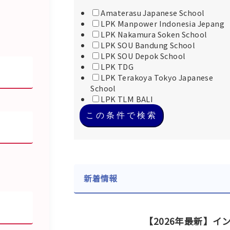
Amaterasu Japanese School
LPK Manpower Indonesia Jepang
LPK Nakamura Soken School
LPK SOU Bandung School
LPK SOU Depok School
LPK TDG
LPK Terakoya Tokyo Japanese
School
LPK TLM BALI
この条件で検索
新着情報
【2026年最新】イ