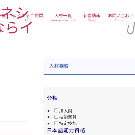
一覧
よくあるご質問
人材一覧
新着情報
お問い合わせ
Faq
human resources
News
Contact
人材検索
分類
技人国
技能実習
特定技能
日本語能力資格