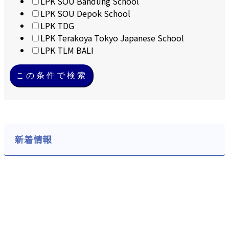
LPK SOU Bandung School
LPK SOU Depok School
LPK TDG
LPK Terakoya Tokyo Japanese School
LPK TLM BALI
この条件で検索
新着情報