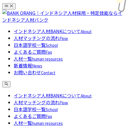
コ
ン
テ
ン
インドネシア人材BANKについて
About
ツ
人材マッチングの流れ
Flow
へ
日本語学校一覧
School
ス
よくあるご質問
Faq
キ
人材一覧
human resources
ッ
新着情報
News
プ
お問い合わせ
Contact
インドネシア人材BANKについて
About
人材マッチングの流れ
Flow
日本語学校一覧
School
よくあるご質問
Faq
人材一覧
human resources