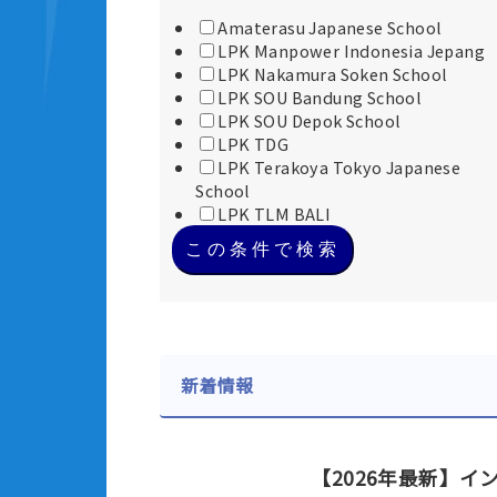
Amaterasu Japanese School
LPK Manpower Indonesia Jepang
LPK Nakamura Soken School
LPK SOU Bandung School
LPK SOU Depok School
LPK TDG
LPK Terakoya Tokyo Japanese
School
LPK TLM BALI
この条件で検索
新着情報
【2026年最新】イ