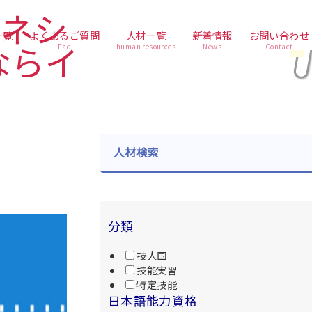
一覧
よくあるご質問
人材一覧
新着情報
お問い合わせ
Faq
human resources
News
Contact
人材検索
分類
技人国
技能実習
特定技能
日本語能力資格