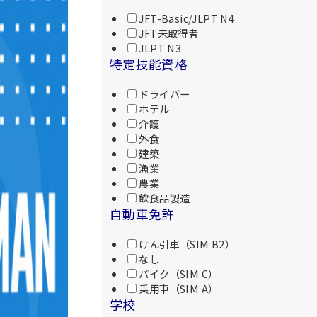
JFT-Basic/JLPT N4
JFT未取得者
JLPT N3
特定技能資格
ドライバー
ホテル
介護
外食
建築
漁業
農業
飲食品製造
自動車免許
けん引車（SIM B2）
なし
バイク（SIM C）
乗用車（SIM A）
学校