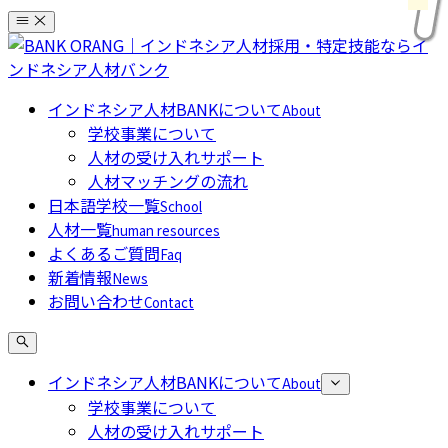
コ
ン
テ
ン
インドネシア人材BANKについて
About
ツ
学校事業について
へ
人材の受け入れサポート
ス
人材マッチングの流れ
キ
日本語学校一覧
School
ッ
人材一覧
human resources
プ
よくあるご質問
Faq
新着情報
News
お問い合わせ
Contact
インドネシア人材BANKについて
About
学校事業について
人材の受け入れサポート