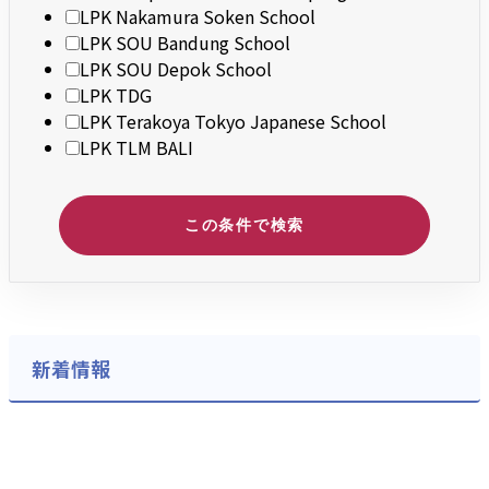
LPK Nakamura Soken School
LPK SOU Bandung School
LPK SOU Depok School
LPK TDG
LPK Terakoya Tokyo Japanese School
LPK TLM BALI
この条件で検索
新着情報