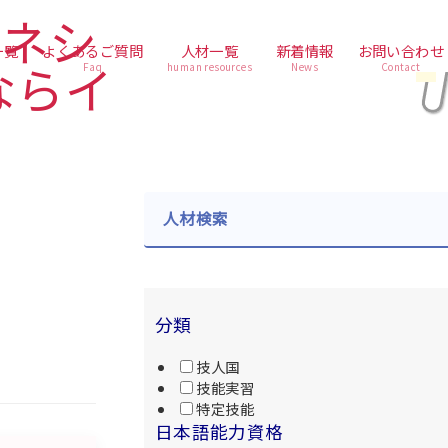
一覧
よくあるご質問
人材一覧
新着情報
お問い合わせ
Faq
human resources
News
Contact
人材検索
分類
技人国
技能実習
特定技能
日本語能力資格