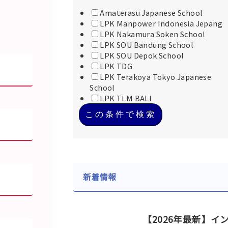
Amaterasu Japanese School
LPK Manpower Indonesia Jepang
LPK Nakamura Soken School
LPK SOU Bandung School
LPK SOU Depok School
LPK TDG
LPK Terakoya Tokyo Japanese
School
LPK TLM BALI
この条件で検索
新着情報
【2026年最新】イ