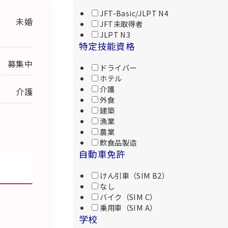
JFT-Basic/JLPT N4
未婚
JFT未取得者
JLPT N3
特定技能資格
募集中
ドライバー
ホテル
介護
介護
外食
建築
漁業
農業
飲食品製造
自動車免許
けん引車（SIM B2）
なし
バイク（SIM C）
乗用車（SIM A）
学校