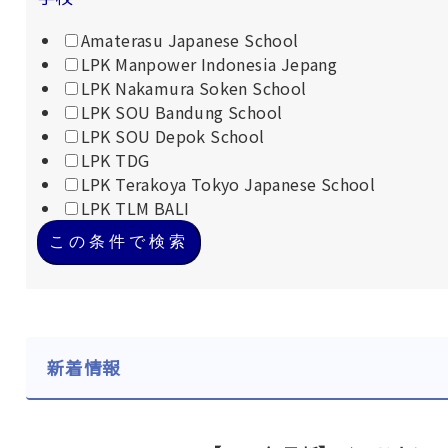
Amaterasu Japanese School
LPK Manpower Indonesia Jepang
LPK Nakamura Soken School
LPK SOU Bandung School
LPK SOU Depok School
LPK TDG
LPK Terakoya Tokyo Japanese School
LPK TLM BALI
この条件で検索
新着情報