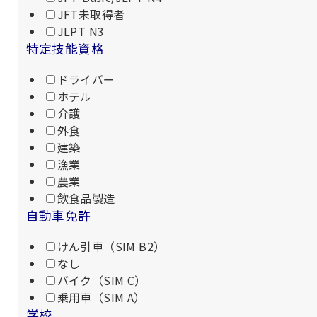
JFT未取得者
JLPT N3
特定技能資格
ドライバー
ホテル
介護
外食
建築
漁業
農業
飲食品製造
自動車免許
けん引車（SIM B2）
なし
バイク（SIM C）
乗用車（SIM A）
学校