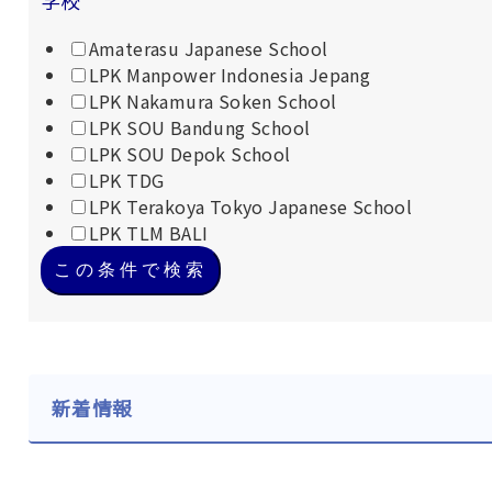
学校
Amaterasu Japanese School
LPK Manpower Indonesia Jepang
LPK Nakamura Soken School
LPK SOU Bandung School
LPK SOU Depok School
LPK TDG
LPK Terakoya Tokyo Japanese School
LPK TLM BALI
この条件で検索
新着情報