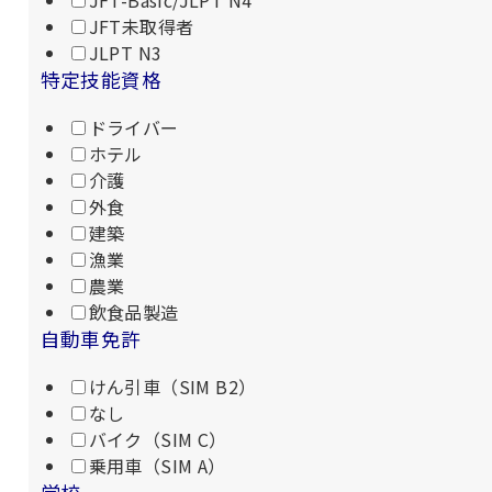
JFT-Basic/JLPT N4
JFT未取得者
JLPT N3
特定技能資格
ドライバー
ホテル
介護
外食
建築
漁業
農業
飲食品製造
自動車免許
けん引車（SIM B2）
なし
バイク（SIM C）
乗用車（SIM A）