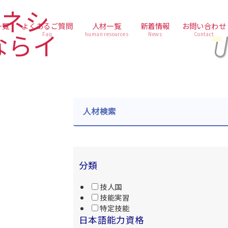
一覧
よくあるご質問
人材一覧
新着情報
お問い合わせ
Faq
human resources
News
Contact
人材検索
分類
技人国
技能実習
特定技能
日本語能力資格