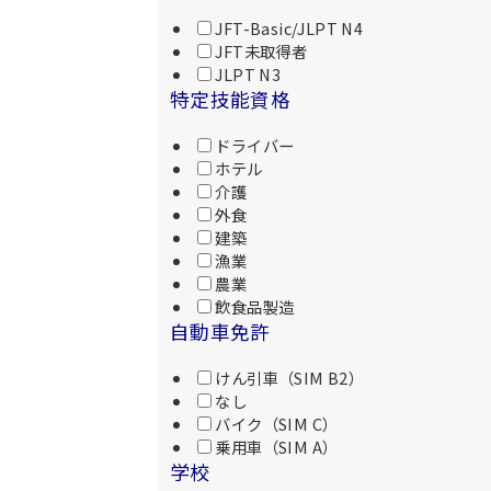
JFT-Basic/JLPT N4
JFT未取得者
JLPT N3
特定技能資格
ドライバー
ホテル
介護
外食
建築
漁業
農業
飲食品製造
自動車免許
けん引車（SIM B2）
なし
バイク（SIM C）
乗用車（SIM A）
学校