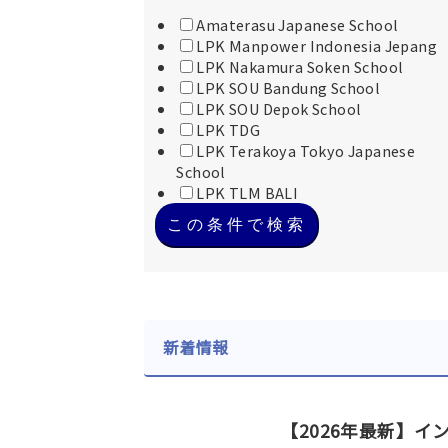
Amaterasu Japanese School
LPK Manpower Indonesia Jepang
LPK Nakamura Soken School
LPK SOU Bandung School
LPK SOU Depok School
LPK TDG
LPK Terakoya Tokyo Japanese
School
LPK TLM BALI
この条件で検索
新着情報
【2026年最新】イ