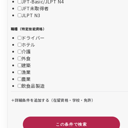
JFT-Basic/JLPT N4
JFT未取得者
JLPT N3
職種（特定技能資格）
ドライバー
ホテル
介護
外食
建築
漁業
農業
飲食品製造
詳細条件を追加する（在留資格・学校・免許）
この条件で検索