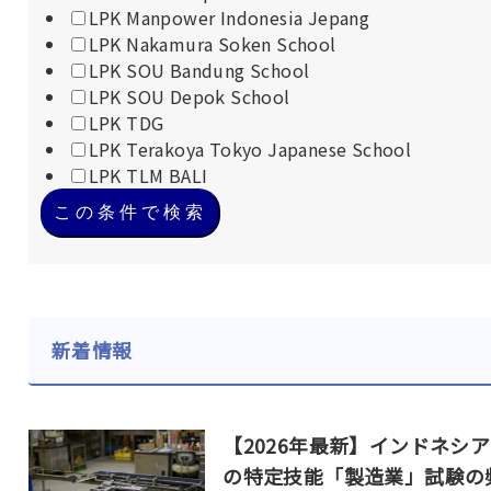
LPK Manpower Indonesia Jepang
LPK Nakamura Soken School
LPK SOU Bandung School
LPK SOU Depok School
LPK TDG
LPK Terakoya Tokyo Japanese School
LPK TLM BALI
この条件で検索
新着情報
【2026年最新】インドネシ
の特定技能「製造業」試験の