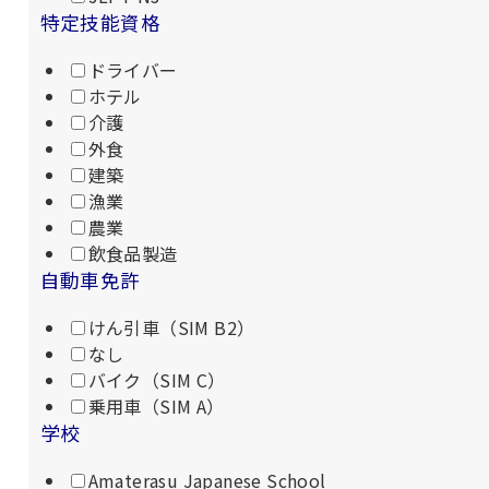
特定技能資格
ドライバー
ホテル
介護
外食
建築
漁業
農業
飲食品製造
自動車免許
けん引車（SIM B2）
なし
バイク（SIM C）
乗用車（SIM A）
学校
Amaterasu Japanese School