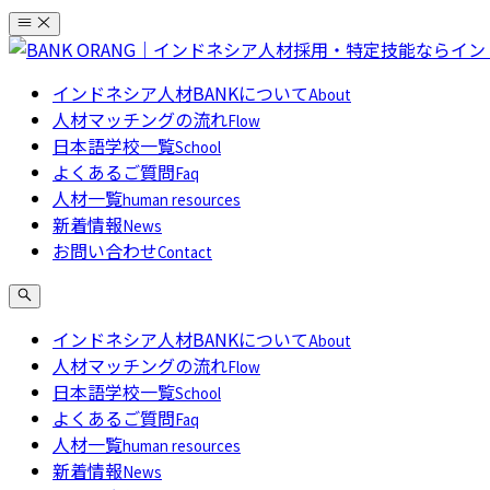
コ
ン
テ
インドネシア人材BANKについて
About
ン
人材マッチングの流れ
Flow
ツ
日本語学校一覧
School
へ
よくあるご質問
Faq
ス
人材一覧
human resources
キ
新着情報
News
ッ
お問い合わせ
Contact
プ
インドネシア人材BANKについて
About
人材マッチングの流れ
Flow
日本語学校一覧
School
よくあるご質問
Faq
人材一覧
human resources
新着情報
News