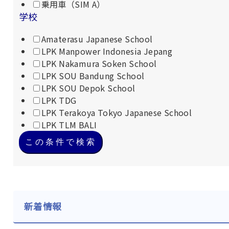
乗用車（SIM A）
学校
Amaterasu Japanese School
LPK Manpower Indonesia Jepang
LPK Nakamura Soken School
LPK SOU Bandung School
LPK SOU Depok School
LPK TDG
LPK Terakoya Tokyo Japanese School
LPK TLM BALI
この条件で検索
新着情報