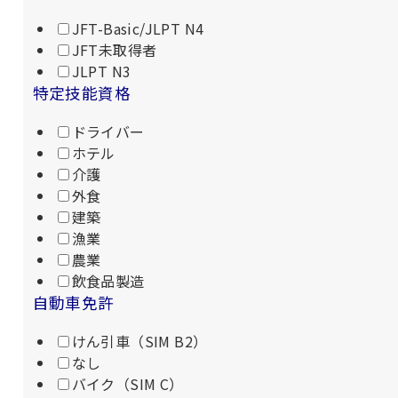
JFT-Basic/JLPT N4
JFT未取得者
JLPT N3
特定技能資格
ドライバー
ホテル
介護
外食
建築
漁業
農業
飲食品製造
自動車免許
けん引車（SIM B2）
なし
バイク（SIM C）