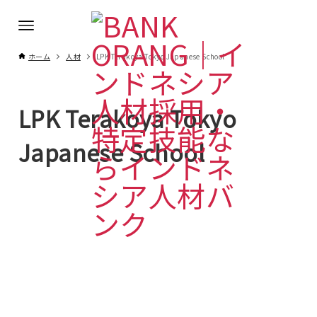
ホーム
人材
LPK Terakoya Tokyo Japanese School
LPK Terakoya Tokyo
Japanese School