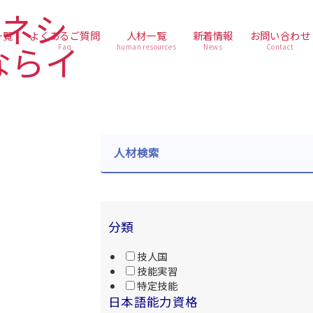
一覧
よくあるご質問
人材一覧
新着情報
お問い合わせ
Faq
human resources
News
Contact
人材検索
分類
技人国
技能実習
特定技能
日本語能力資格