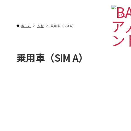
インド
ホーム
人材
乗用車（SIM A）
乗用車（SIM A）