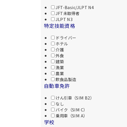
JFT-Basic/JLPT N4
JFT未取得者
JLPT N3
特定技能資格
ドライバー
ホテル
介護
外食
建築
漁業
農業
飲食品製造
自動車免許
けん引車（SIM B2）
なし
バイク（SIM C）
乗用車（SIM A）
学校