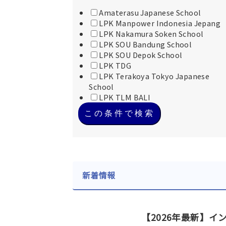
Amaterasu Japanese School
LPK Manpower Indonesia Jepang
LPK Nakamura Soken School
LPK SOU Bandung School
LPK SOU Depok School
LPK TDG
LPK Terakoya Tokyo Japanese
School
LPK TLM BALI
この条件で検索
新着情報
【2026年最新】イ