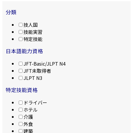
分類
技人国
技能実習
特定技能
日本語能力資格
JFT-Basic/JLPT N4
JFT未取得者
JLPT N3
特定技能資格
ドライバー
ホテル
介護
外食
建築