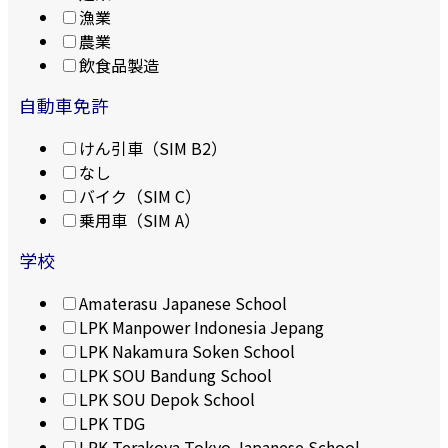
漁業
農業
飲食品製造
自動車免許
けん引車（SIM B2）
なし
バイク（SIM C）
乗用車（SIM A）
学校
Amaterasu Japanese School
LPK Manpower Indonesia Jepang
LPK Nakamura Soken School
LPK SOU Bandung School
LPK SOU Depok School
LPK TDG
LPK Terakoya Tokyo Japanese School