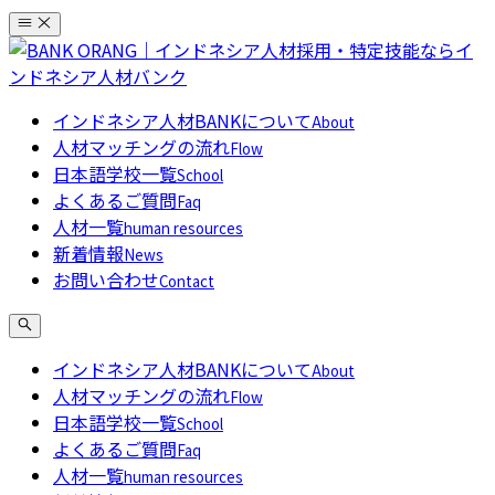
コ
ン
テ
ン
インドネシア人材BANKについて
About
ツ
人材マッチングの流れ
Flow
へ
日本語学校一覧
School
ス
よくあるご質問
Faq
キ
人材一覧
human resources
ッ
新着情報
News
プ
お問い合わせ
Contact
インドネシア人材BANKについて
About
人材マッチングの流れ
Flow
日本語学校一覧
School
よくあるご質問
Faq
人材一覧
human resources